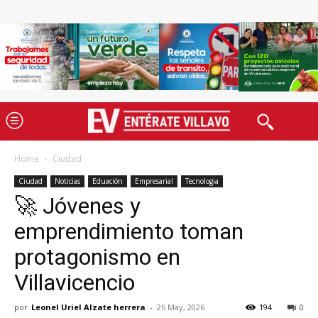
Home
Ciudad
Ciudad
Noticias
Eduación
Empresarial
Tecnologia
🚀 Jóvenes y
emprendimiento toman
protagonismo en
Villavicencio
por
Leonel Uriel Alzate herrera
-
26 May, 2026
194
0