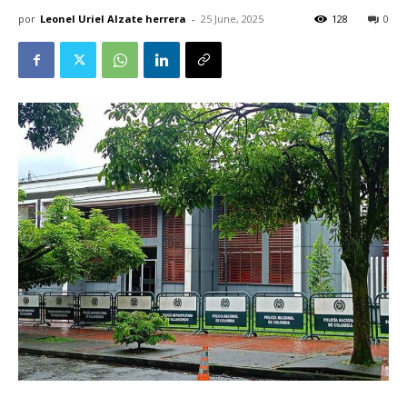
por
Leonel Uriel Alzate herrera
-
25 June, 2025
128
0