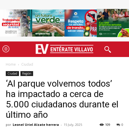
Home
Ciudad
Ciudad
Región
‘Al parque volvemos todos’
ha impactado a cerca de
5.000 ciudadanos durante el
último año
por
Leonel Uriel Alzate herrera
-
15 July, 2025
109
0