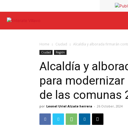
Home
Ciudad
Alcaldía y alborada firmarán cont
Ciudad
Región
Alcaldía y albora
para modernizar 
de las comunas 2
por
Leonel Uriel Alzate herrera
-
26 October, 2024