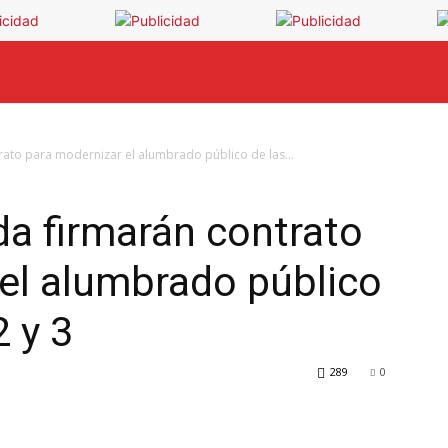
INICIO
NOTICIAS
OPINIÓN
CIUDAD
rato para modernizar el alumbrado público de las...
da firmarán contrato
el alumbrado público
 y 3
289
0