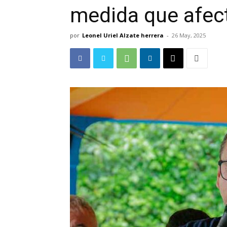
medida que afect
por
Leonel Uriel Alzate herrera
-
26 May, 2025