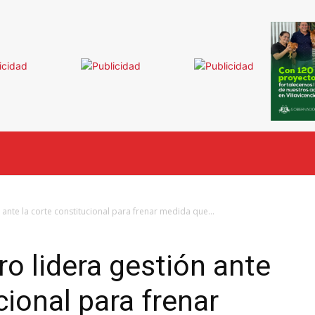
INICIO
NOTICIAS
OPINIÓN
CIUDAD
ante la corte constitucional para frenar medida que...
o lidera gestión ante
cional para frenar