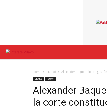
Home
Ciudad
Alexander Baquero lidera gestión 
Ciudad
Región
Alexander Baquer
la corte constitu