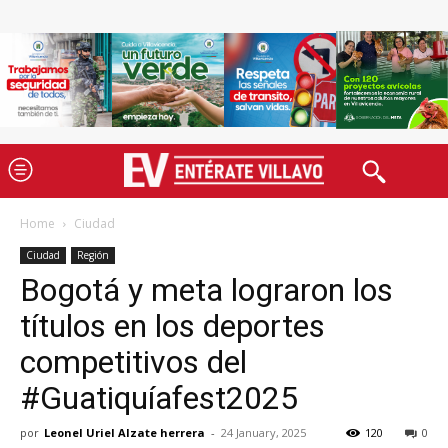
Home
Ciudad
Ciudad
Región
Bogotá y meta lograron los
títulos en los deportes
competitivos del
#Guatiquíafest2025
por
Leonel Uriel Alzate herrera
-
24 January, 2025
120
0