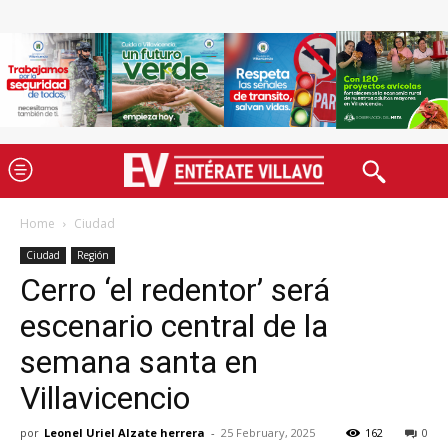
Home
Ciudad
Ciudad
Región
Cerro ‘el redentor’ será
escenario central de la
semana santa en
Villavicencio
por
Leonel Uriel Alzate herrera
-
25 February, 2025
162
0