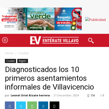
Home
Ciudad
Ciudad
Región
Diagnosticados los 10
primeros asentamientos
informales de Villavicencio
por
Leonel Uriel Alzate herrera
-
21 December, 2024
136
0