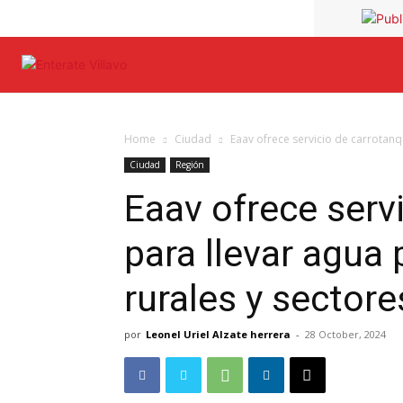
Home
Ciudad
Eaav ofrece servicio de carrotanq
Ciudad
Región
Eaav ofrece serv
para llevar agua
rurales y sector
por
Leonel Uriel Alzate herrera
-
28 October, 2024