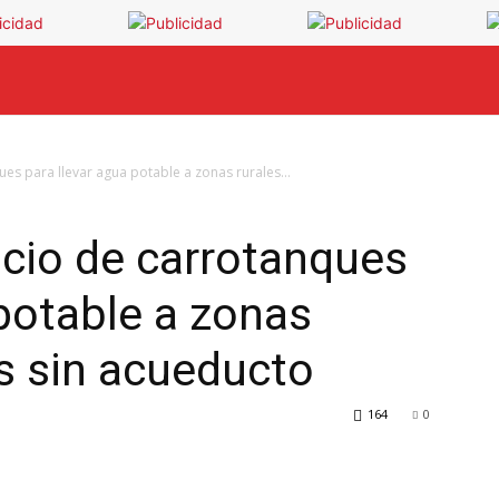
INICIO
NOTICIAS
OPINIÓN
CIUDAD
ues para llevar agua potable a zonas rurales...
icio de carrotanques
 potable a zonas
es sin acueducto
164
0