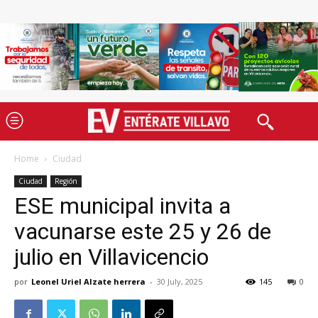
Home
Ciudad
Ciudad
Región
ESE municipal invita a
vacunarse este 25 y 26 de
julio en Villavicencio
por
Leonel Uriel Alzate herrera
-
30 July, 2025
145
0