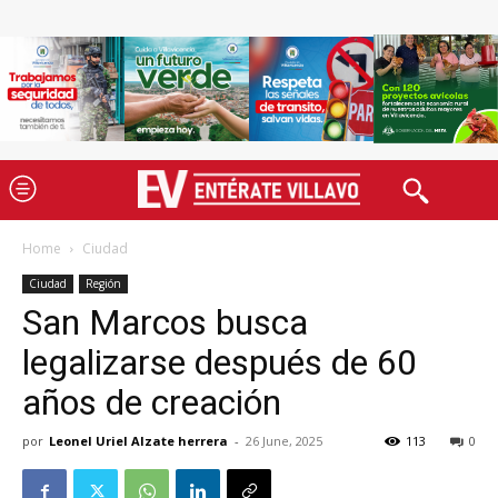
Home
Ciudad
Ciudad
Región
San Marcos busca
legalizarse después de 60
años de creación
por
Leonel Uriel Alzate herrera
-
26 June, 2025
113
0