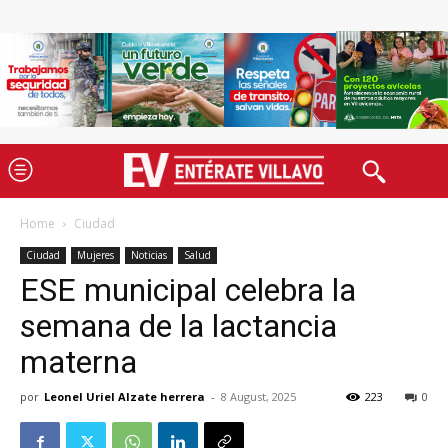
Home
Ciudad
Ciudad
Mujeres
Noticias
Salud
ESE municipal celebra la
semana de la lactancia
materna
por
Leonel Uriel Alzate herrera
-
8 August, 2025
223
0