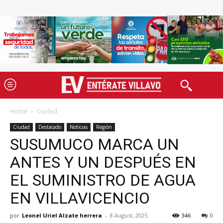
Home
Ciudad
Ciudad
Destacado
Noticias
Región
SUSUMUCO MARCA UN
ANTES Y UN DESPUÉS EN
EL SUMINISTRO DE AGUA
EN VILLAVICENCIO
por
Leonel Uriel Alzate herrera
-
8 August, 2025
346
0