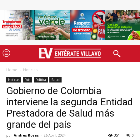
Home
Noticias
Noticias
País
Politica
Salud
Gobierno de Colombia
interviene la segunda Entidad
Prestadora de Salud más
grande del país
por
Andres Rosas
-
26 April, 2024
351
0