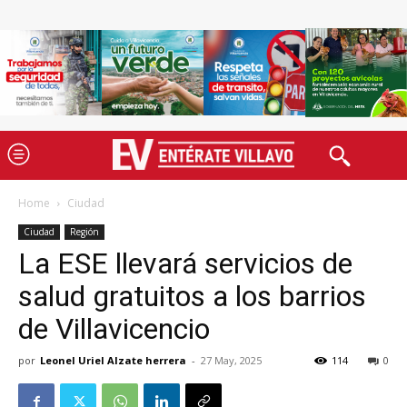
Home
Ciudad
Ciudad
Región
La ESE llevará servicios de
salud gratuitos a los barrios
de Villavicencio
por
Leonel Uriel Alzate herrera
-
27 May, 2025
114
0